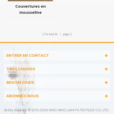
Couvertures en
mousseline
d'emmaillotage
imprimées en fibre de
bambou de haute
Un total de
1
pages
qualité 100*100 cm
ENTRER EN CONTACT
TAGS CHAUDS
BESOIN DAIDE
ABONNEZ-NOUS
droits dauteur © 2013-2026 XING NING LIAN FA TEXTILES CO.,LTD.