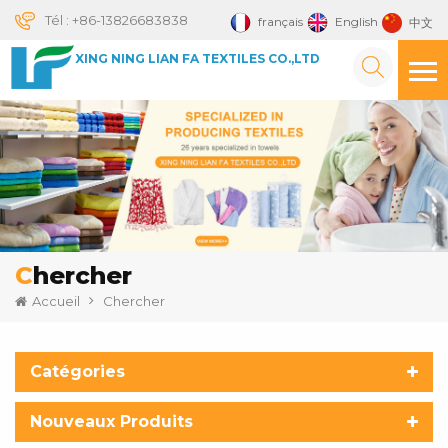
Tél :
+86-13826683838
français
English
中文
XING NING LIAN FA TEXTILES CO.,LTD
Chercher
Accueil
Chercher
Catégories
Nouveaux Produits