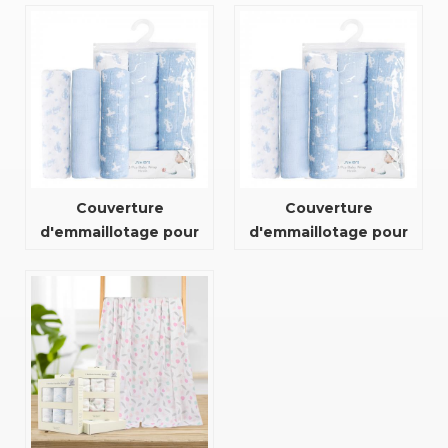
pour hôtel à domicile
couvertures les plus
douces
Couverture
Couverture
d'emmaillotage pour
d'emmaillotage pour
bébé super douce
bébé super douce
avec impression
avec impression
pigmentée de fibres
pigmentée de fibres
de coton 100%
de coton 100%