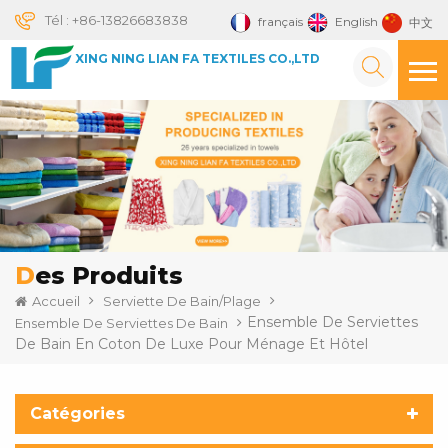
Tél :
+86-13826683838
français
English
中文
XING NING LIAN FA TEXTILES CO.,LTD
Des Produits
Accueil
Serviette De Bain/plage
Ensemble De Serviettes
Ensemble De Serviettes De Bain
De Bain En Coton De Luxe Pour Ménage Et Hôtel
Catégories