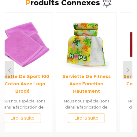
Produits Connexes
Serviette De Fitness
Serviette Jacquard Pur
Avec Fonction
Coton Pour Le Sport
Hautement
Et Le Fitness
Absorbante Et
Nous nous spécialisons
Nous nous spécialisons
Séchage Rapide
dans la fabrication de
dans la fabrication de
serviettes en bambou
serviettes en bambou
Lire la suite
Lire la suite
100% coton &, telles que
100% coton &, telles que
des serviettes de bain en
des serviettes de bain en
satin, des serviettes de
satin, des serviettes de