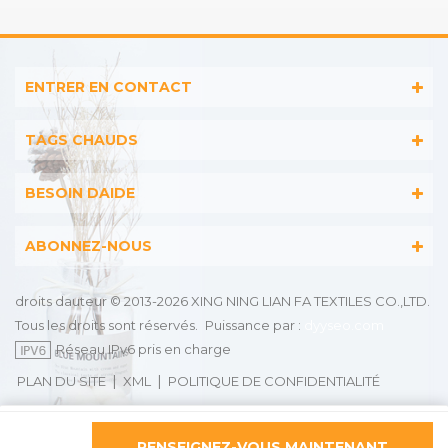
sport en jacquard, des
sport en jacquard, des
serviettes à capuche
serviettes à capuche
brodées, des serviettes de
brodées, des serviettes de
plage imprimées, des
plage imprimées, des
couvertures en mousseline
couvertures en mousseline
ENTRER EN CONTACT
pour bébé, des peignoirs,
pour bébé, des peignoirs,
etc.
etc.
TAGS CHAUDS
BESOIN DAIDE
ABONNEZ-NOUS
droits dauteur © 2013-2026 XING NING LIAN FA TEXTILES CO.,LTD.
Tous les droits sont réservés.
Puissance par :
dyyseo.com
Réseau IPv6 pris en charge
|
|
PLAN DU SITE
XML
POLITIQUE DE CONFIDENTIALITÉ
ACCUEIL
DES
WHATSAPP
RENSEIGNEZ-VOUS MAINTENANT