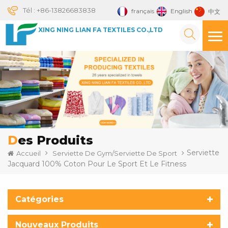
Tél :
+86-13826683838
français
English
中文
XING NING LIAN FA TEXTILES CO.,LTD
Des Produits
Serviette
Accueil
Serviette De Gym/serviette De Sport
Jacquard 100% Coton Pour Le Sport Et Le Fitness
Catégories
Nouveaux Produits