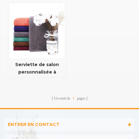
javel
couleur personnalisée
Serviette de salon
personnalisée à
l'épreuve de l'eau de
javel
Un total de
1
pages
ENTRER EN CONTACT