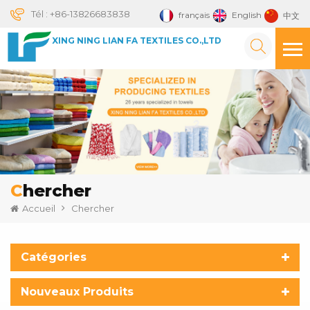
Tél :
+86-13826683838
français
English
中文
XING NING LIAN FA TEXTILES CO.,LTD
Chercher
Accueil
Chercher
Catégories
Nouveaux Produits