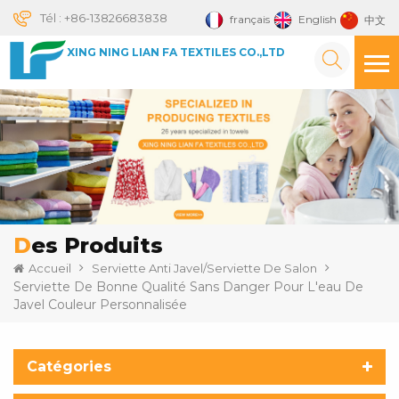
Tél :
+86-13826683838
français
English
中文
XING NING LIAN FA TEXTILES CO.,LTD
Des Produits
Accueil
Serviette Anti Javel/serviette De Salon
Serviette De Bonne Qualité Sans Danger Pour L'eau De
Javel Couleur Personnalisée
Catégories