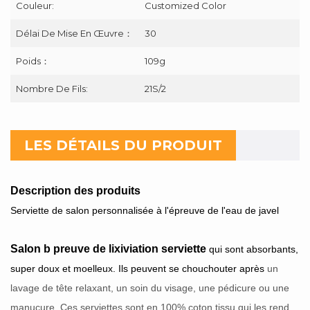
Couleur:
Customized Color
Délai De Mise En Œuvre：
30
Poids：
109g
Nombre De Fils:
21S/2
LES DÉTAILS DU PRODUIT
Description des produits
Serviette de salon personnalisée à l'épreuve de l'eau de javel
Salon b
preuve de lixiviation
serviette
qui sont absorbants,
super doux et moelleux. Ils peuvent se chouchouter après
un
lavage de tête relaxant,
un soin du visage, une pédicure ou une
manucure. Ces serviettes sont en 100% coton
tissu qui les rend