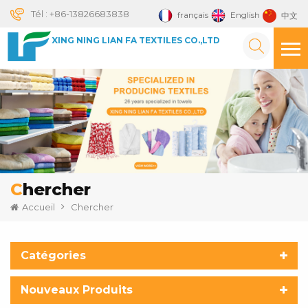
Tél :
+86-13826683838
français
English
中文
XING NING LIAN FA TEXTILES CO.,LTD
Chercher
Accueil
Chercher
Catégories
Nouveaux Produits