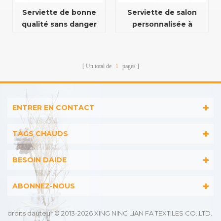
Serviette de bonne
Serviette de salon
qualité sans danger
personnalisée à
pour l'eau de Javel
l'épreuve de l'eau de
couleur personnalisée
javel
Un total de
1
pages
ENTRER EN CONTACT
TAGS CHAUDS
BESOIN DAIDE
ABONNEZ-NOUS
droits dauteur © 2013-2026 XING NING LIAN FA TEXTILES CO.,LTD.