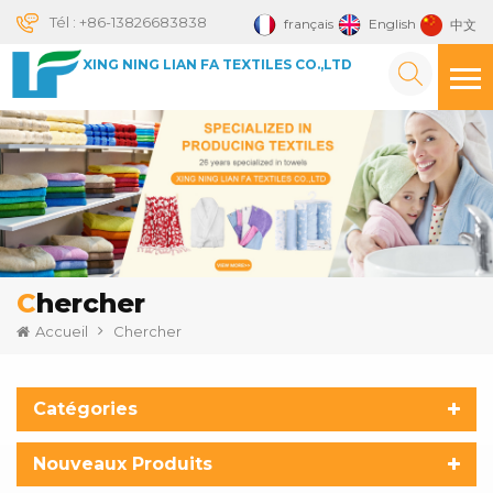
Tél :
+86-13826683838
français
English
中文
XING NING LIAN FA TEXTILES CO.,LTD
Chercher
Accueil
Chercher
Catégories
Nouveaux Produits