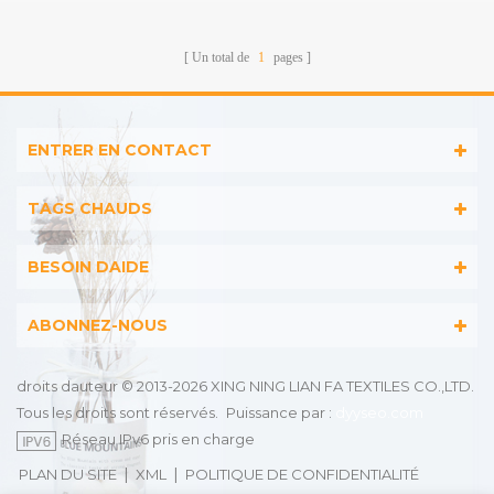
imprimées en fibre de
bambou de haute
Un total de
1
pages
qualité 100*100 cm
ENTRER EN CONTACT
TAGS CHAUDS
BESOIN DAIDE
ABONNEZ-NOUS
droits dauteur © 2013-2026 XING NING LIAN FA TEXTILES CO.,LTD.
Tous les droits sont réservés.
Puissance par :
dyyseo.com
Réseau IPv6 pris en charge
|
|
PLAN DU SITE
XML
POLITIQUE DE CONFIDENTIALITÉ