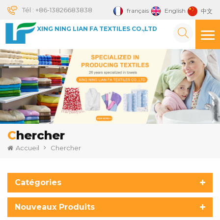
Tél :
+86-13826683838
français
English
中文
XING NING LIAN FA TEXTILES CO.,LTD
Chercher
Accueil
Chercher
Catégories
Nouveaux Produits