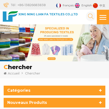
Tél :
+86-13826683838
français
English
中文
XING NING LIAN FA TEXTILES CO.,LTD
Chercher
Accueil
Chercher
Catégories
Nouveaux Produits