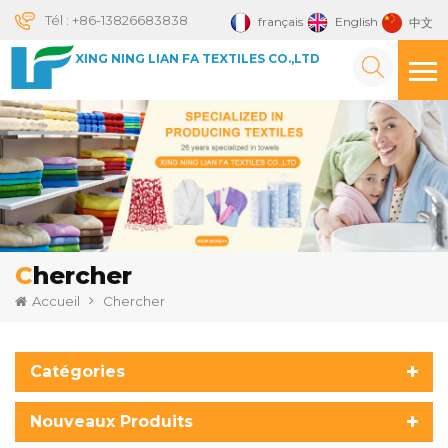
Tél :
+86-13826683838
français
English
中文
XING NING LIAN FA TEXTILES CO.,LTD
Chercher
Accueil
Chercher
Catégories
Nouveaux Produits