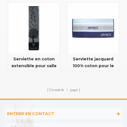
absorbant 100% coton
coton à trois couleurs
bio personnalisé
avec logo personnalisé
serviette de gym
douce
Serviette en coton
Serviette jacquard
extensible pour salle
100% coton pour le
de sport en plein air
sport et le fitness
Un total de
1
pages
ENTRER EN CONTACT