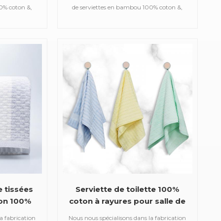
doux
0% coton &,
de serviettes en bambou 100% coton &,
ain en satin,
telles que des serviettes de bain en satin,
acquard, des
des serviettes de sport en jacquard, des
des serviettes
serviettes à capuche brodées, des serviettes
uvertures en
de plage imprimées, des couvertures en
ignoirs, etc.
mousseline pour bébé, des peignoirs, etc.
e tissées
Serviette de toilette 100%
ton 100%
coton à rayures pour salle de
e d'usine
bain
a fabrication
Nous nous spécialisons dans la fabrication