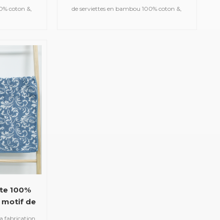
0% coton &,
de serviettes en bambou 100% coton &,
ain en satin,
telles que des serviettes de bain en satin,
acquard, des
des serviettes de sport en jacquard, des
des serviettes
serviettes à capuche brodées, des serviettes
uvertures en
de plage imprimées, des couvertures en
ignoirs, etc.
mousseline pour bébé, des peignoirs, etc.
tte 100%
 motif de
a fabrication