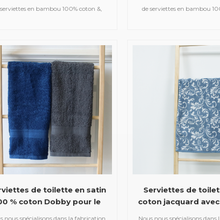
bain
 serviettes en bambou 100% coton &,
de serviettes en bambou 10
les que des serviettes de bain en satin,
telles que des serviettes de b
s serviettes de sport en jacquard, des
des serviettes de sport en j
iettes à capuche brodées, des serviettes
serviettes à capuche brodées, 
 plage imprimées, des couvertures en
de plage imprimées, des co
sseline pour bébé, des peignoirs, etc.
mousseline pour bébé, des pe
viettes de toilette en satin
Serviettes de toile
00 % coton Dobby pour le
coton jacquard avec
nettoyage
fleurs
 nous spécialisons dans la fabrication
Nous nous spécialisons dans l