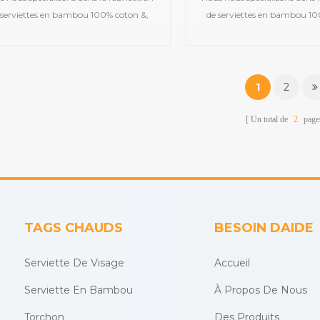
 serviettes en bambou 100% coton &,
de serviettes en bambou 10
les que des serviettes de bain en satin,
telles que des serviettes de b
s serviettes de sport en jacquard, des
des serviettes de sport en j
iettes à capuche brodées, des serviettes
serviettes à capuche brodées, 
 plage imprimées, des couvertures en
de plage imprimées, des co
1
2
sseline pour bébé, des peignoirs, etc.
mousseline pour bébé, des pe
Un total de
2
page
TAGS CHAUDS
BESOIN DAIDE
Serviette De Visage
Accueil
Serviette En Bambou
À Propos De Nous
Torchon
Des Produits