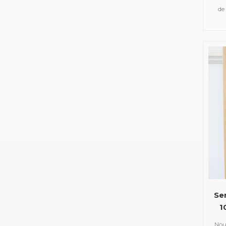
de
tel
de
serv
de
mou
Ser
1
Nous