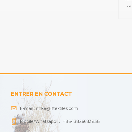
de
tel
de
serv
de
mou
ENTRER EN CONTACT
E-mail :
mike@lftextiles.com
Mobile/Whatsapp ：
+86-13826683838