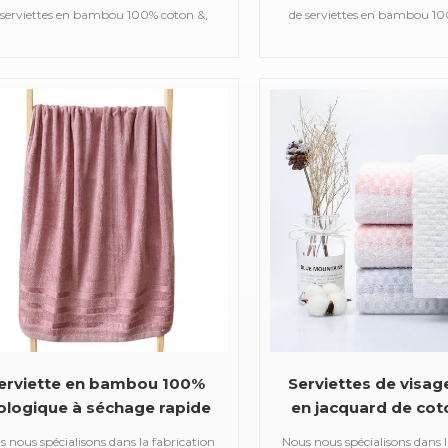
coton de luxe 
 serviettes en bambou 100% coton &,
de serviettes en bambou 10
les que des serviettes de bain en satin,
telles que des serviettes de b
s serviettes de sport en jacquard, des
des serviettes de sport en j
iettes à capuche brodées, des serviettes
serviettes à capuche brodées, 
 plage imprimées, des couvertures en
de plage imprimées, des co
sseline pour bébé, des peignoirs, etc.
mousseline pour bébé, des pe
erviette en bambou 100%
Serviettes de visag
ologique à séchage rapide
en jacquard de co
ersonnalisée pour salle de
grille personnalisé
 nous spécialisons dans la fabrication
Nous nous spécialisons dans l