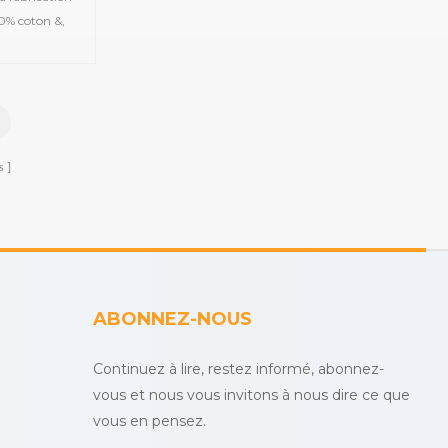
0% coton &,
ain en satin,
acquard, des
des serviettes
uvertures en
ignoirs, etc.
s
ABONNEZ-NOUS
Continuez à lire, restez informé, abonnez-
vous et nous vous invitons à nous dire ce que
vous en pensez.