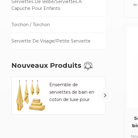
Serviettes De Bébé/Serviettes À
de
Capuche Pour Enfants
tel
de
Torchon / Torchon
serv
de
Serviette De Visage/Petite Serviette
mou
Nouveaux Produits
Ensemble de
serviettes de bain en
coton de luxe pour
ménage et hôtel
S
bi
p
Nous