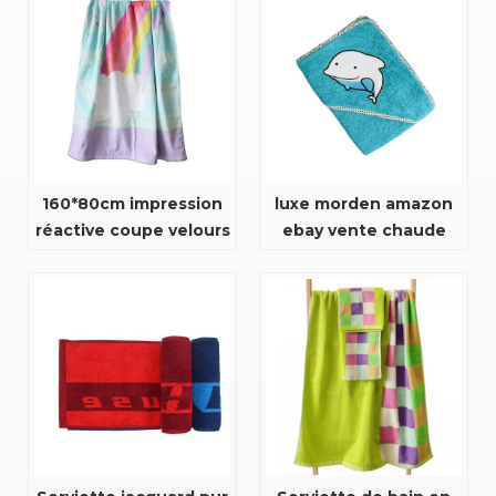
nettoyant pour le
l'environnement blanc
visage serviette en
100% serviettes de
tissu
luxe d'hôtel en coton
biologique
160*80cm impression
luxe morden amazon
réactive coupe velours
ebay vente chaude
douche bain bain
poncho écologique
plage grande
enfants serviette de
impression
bain à séchage rapide
personnalisée
à capuche
serviette à séchage
rapide