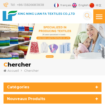
Tél :
+86-13826683838
français
English
中文
XING NING LIAN FA TEXTILES CO.,LTD
Chercher
Accueil
Chercher
Catégories
Nouveaux Produits