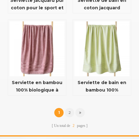
Serviette jacquard pur
Serviette de bain en
coton pour le sport et
coton jacquard
le fitness
personnalisé
hautement absorbant
et à séchage rapide
Serviette en bambou
Serviette de bain en
100% biologique à
bambou 100%
séchage rapide
biologique à séchage
personnalisée pour
rapide personnalisé
salle de bain
1
2
Un total de
2
pages