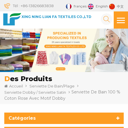
Tél :
+86-13826683838
français
English
中文
XING NING LIAN FA TEXTILES CO.,LTD
Des Produits
Accueil
Serviette De Bain/plage
Serviette De Bain 100 %
Serviette Dobby / Serviette Satin
Coton Rose Avec Motif Dobby
Catégories