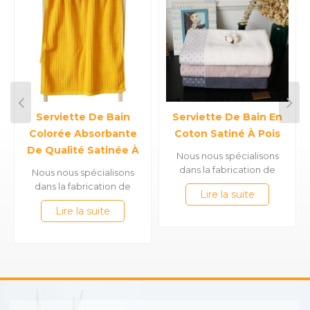
Serviette De Bain
Serviette De Bain En
Colorée Absorbante
Coton Satiné À Pois
De Qualité Satinée À
Nous nous spécialisons
Rayures 100 % Coton
dans la fabrication de
Nous nous spécialisons
serviettes en bambou
dans la fabrication de
Lire la suite
100% coton &, telles que
serviettes en bambou
Lire la suite
des serviettes de bain en
100% coton &, telles que
satin, des serviettes de
des serviettes de bain en
sport en jacquard, des
satin, des serviettes de
serviettes à capuche
sport en jacquard, des
brodées, des serviettes de
serviettes à capuche
plage imprimées, des
brodées, des serviettes de
couvertures en mousseline
plage imprimées, des
pour bébé, des peignoirs,