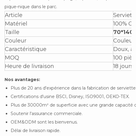
pique-nique dans le parc.
Article
Serviett
Matériel
100% Co
Taille
70*140 
Couleur
Couleur
Caractéristique
Doux, ab
MOQ
100 pièc
Heure de livraison
18 jours
Nos avantages:
Plus de 20 ans d'expérience dans la fabrication de serviette
Certifications d'usine BSCI, Disney, ISO9001, OEKO-TEX.
Plus de 30000m² de superficie avec une grande capacité de
Soutenir l'assurance commerciale.
OEM&ODM sont les bienvenus.
Délai de livraison rapide.