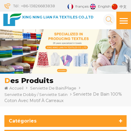
Tél :
+86-13826683838
français
English
中文
XING NING LIAN FA TEXTILES CO.,LTD
Des Produits
Accueil
Serviette De Bain/plage
Serviette De Bain 100%
Serviette Dobby / Serviette Satin
Coton Avec Motif À Carreaux
Catégories