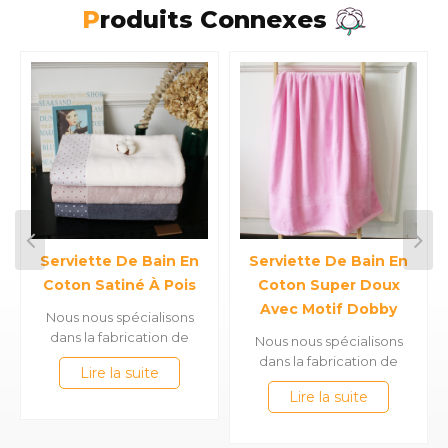
Produits Connexes
Serviette De Bain En
Serviette De Bain En
Coton Satiné À Pois
Coton Super Doux
Avec Motif Dobby
Nous nous spécialisons
dans la fabrication de
Nous nous spécialisons
serviettes en bambou
dans la fabrication de
Lire la suite
100% coton &, telles que
serviettes en bambou
Lire la suite
des serviettes de bain en
100% coton &, telles que
satin, des serviettes de
des serviettes de bain en
sport en jacquard, des
satin, des serviettes de