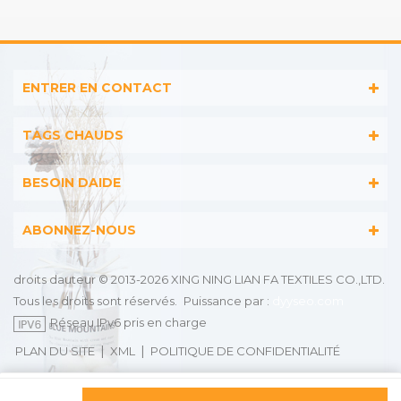
serviettes à capuche
sport en jacquard, des
brodées, des serviettes de
serviettes à capuche
plage imprimées, des
brodées, des serviettes de
couvertures en mousseline
plage imprimées, des
pour bébé, des peignoirs,
couvertures en mousseline
ENTRER EN CONTACT
etc.
pour bébé, des peignoirs,
etc.
TAGS CHAUDS
BESOIN DAIDE
ABONNEZ-NOUS
droits dauteur © 2013-2026 XING NING LIAN FA TEXTILES CO.,LTD.
Tous les droits sont réservés.
Puissance par :
dyyseo.com
Réseau IPv6 pris en charge
|
|
PLAN DU SITE
XML
POLITIQUE DE CONFIDENTIALITÉ