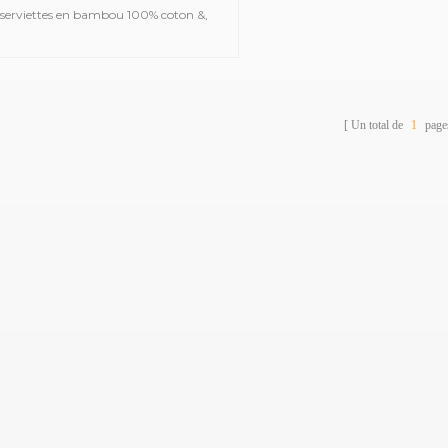
 serviettes en bambou 100% coton &,
les que des serviettes de bain en satin,
s serviettes de sport en jacquard, des
iettes à capuche brodées, des serviettes
 plage imprimées, des couvertures en
Un total de
1
page
sseline pour bébé, des peignoirs, etc.