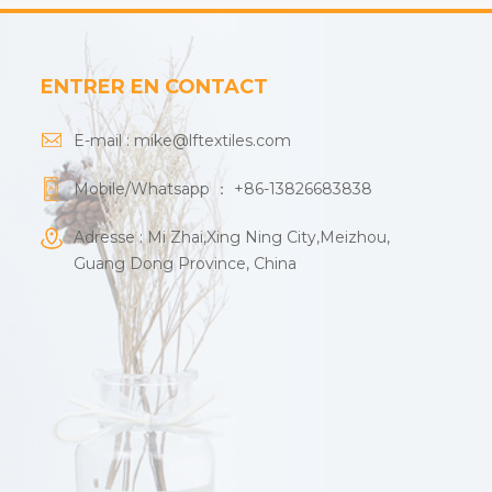
ENTRER EN CONTACT
E-mail :
mike@lftextiles.com
Mobile/Whatsapp ：
+86-13826683838
Adresse : Mi Zhai,Xing Ning City,Meizhou,
Guang Dong Province, China