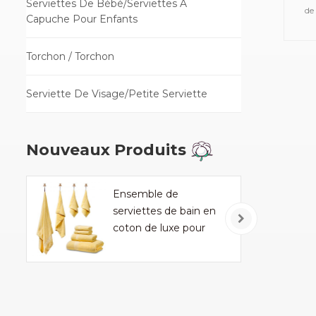
Serviettes De Bébé/Serviettes À
de
Capuche Pour Enfants
tel
de
Torchon / Torchon
serv
de
Serviette De Visage/Petite Serviette
mou
Nouveaux Produits
Ensemble de
serviettes de bain en
coton de luxe pour
ménage et hôtel