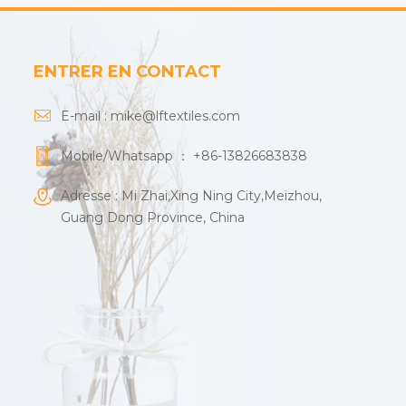
ENTRER EN CONTACT
E-mail :
mike@lftextiles.com
Mobile/Whatsapp ：
+86-13826683838
Adresse : Mi Zhai,Xing Ning City,Meizhou,
Guang Dong Province, China