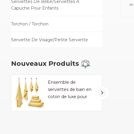
Serviettes De Bébé/Serviettes À
de
Capuche Pour Enfants
tel
de
Torchon / Torchon
serv
de
Serviette De Visage/Petite Serviette
mou
Nouveaux Produits
Ensemble de
serviettes de bain en
coton de luxe pour
ménage et hôtel