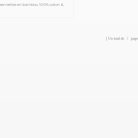
 serviettes en bambou 100% coton &,
les que des serviettes de bain en satin,
s serviettes de sport en jacquard, des
iettes à capuche brodées, des serviettes
 plage imprimées, des couvertures en
Un total de
1
page
sseline pour bébé, des peignoirs, etc.