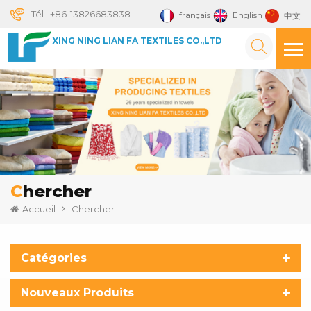
Tél :
+86-13826683838
français
English
中文
XING NING LIAN FA TEXTILES CO.,LTD
Chercher
Accueil
Chercher
Catégories
Nouveaux Produits