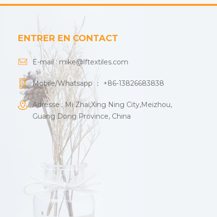
ENTRER EN CONTACT
E-mail :
mike@lftextiles.com
Mobile/Whatsapp ：
+86-13826683838
Adresse : Mi Zhai,Xing Ning City,Meizhou,
Guang Dong Province, China