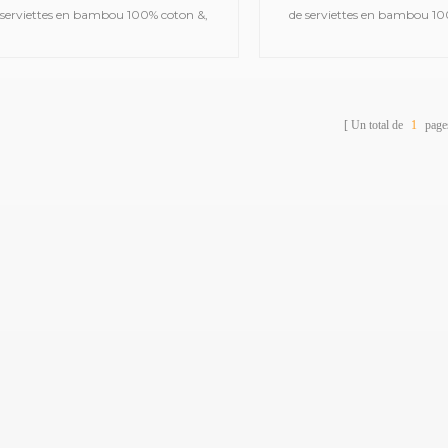
 serviettes en bambou 100% coton &,
de serviettes en bambou 10
les que des serviettes de bain en satin,
telles que des serviettes de b
s serviettes de sport en jacquard, des
des serviettes de sport en j
iettes à capuche brodées, des serviettes
serviettes à capuche brodées, 
 plage imprimées, des couvertures en
de plage imprimées, des co
Un total de
1
page
sseline pour bébé, des peignoirs, etc.
mousseline pour bébé, des pe