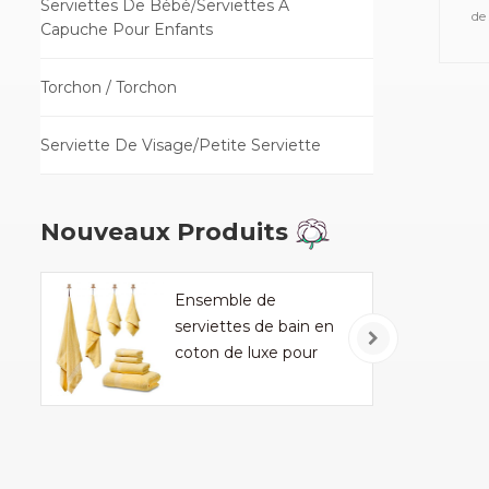
Serviettes De Bébé/Serviettes À
de
Capuche Pour Enfants
tel
de
Torchon / Torchon
serv
de
Serviette De Visage/Petite Serviette
mou
Nouveaux Produits
Ensemble de
serviettes de bain en
coton de luxe pour
ménage et hôtel