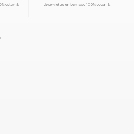
0% coton &,
de serviettes en bambou 100% coton &,
ain en satin,
telles que des serviettes de bain en satin,
acquard, des
des serviettes de sport en jacquard, des
des serviettes
serviettes à capuche brodées, des serviettes
uvertures en
de plage imprimées, des couvertures en
s
ignoirs, etc.
mousseline pour bébé, des peignoirs, etc.