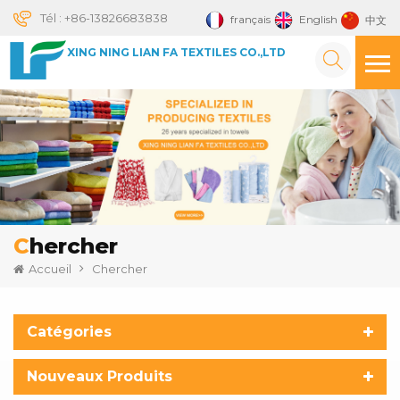
Tél :
+86-13826683838
français
English
中文
XING NING LIAN FA TEXTILES CO.,LTD
Chercher
Accueil
Chercher
Catégories
Nouveaux Produits