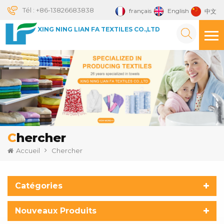
Tél :
+86-13826683838
français
English
中文
XING NING LIAN FA TEXTILES CO.,LTD
Chercher
Accueil
Chercher
Catégories
Nouveaux Produits