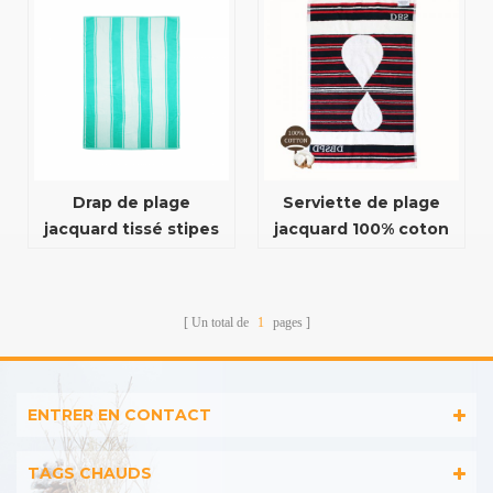
jacquard de
conception
Drap de plage
Serviette de plage
jacquard tissé stipes
jacquard 100% coton
pour adulte
de haute qualité pour
l'été
Un total de
1
pages
ENTRER EN CONTACT
TAGS CHAUDS