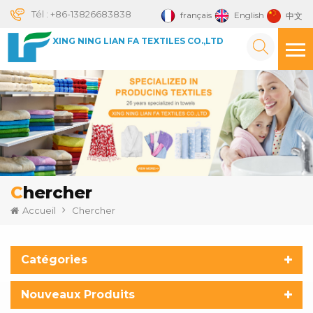
Tél :
+86-13826683838
français
English
中文
XING NING LIAN FA TEXTILES CO.,LTD
Chercher
Accueil
Chercher
Catégories
Nouveaux Produits