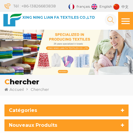
Tél :
+86-13826683838
français
English
中文
XING NING LIAN FA TEXTILES CO.,LTD
Chercher
Accueil
Chercher
Catégories
Nouveaux Produits