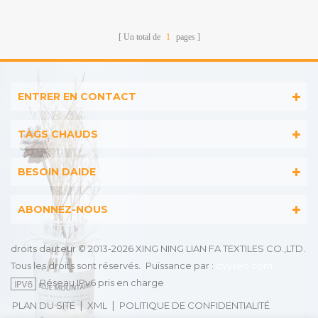
d'eau élevée
Un total de
1
pages
ENTRER EN CONTACT
TAGS CHAUDS
BESOIN DAIDE
ABONNEZ-NOUS
droits dauteur © 2013-2026 XING NING LIAN FA TEXTILES CO.,LTD.
Tous les droits sont réservés.
Puissance par :
dyyseo.com
Réseau IPv6 pris en charge
|
|
PLAN DU SITE
XML
POLITIQUE DE CONFIDENTIALITÉ