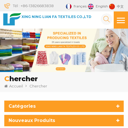
Tél :
+86-13826683838
français
English
中文
XING NING LIAN FA TEXTILES CO.,LTD
Chercher
Accueil
Chercher
Catégories
Nouveaux Produits