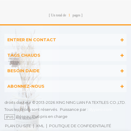
vente chaude
velours 100% coton de
la meilleure marque
Un total de
1
pages
ENTRER EN CONTACT
TAGS CHAUDS
BESOIN DAIDE
ABONNEZ-NOUS
droits dauteur © 2013-2026 XING NING LIAN FA TEXTILES CO.,LTD.
Tous les droits sont réservés.
Puissance par :
dyyseo.com
Réseau IPv6 pris en charge
|
|
PLAN DU SITE
XML
POLITIQUE DE CONFIDENTIALITÉ