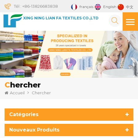
Tél :
+86-13826683838
français
English
中文
XING NING LIAN FA TEXTILES CO.,LTD
Chercher
Accueil
Chercher
Catégories
Nouveaux Produits