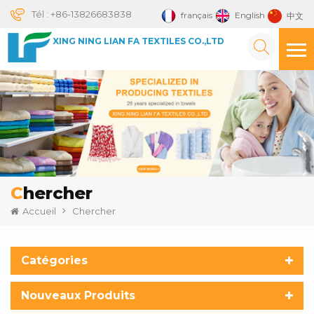
Tél :
+86-13826683838
français
English
中文
XING NING LIAN FA TEXTILES CO.,LTD
Chercher
Accueil
Chercher
Catégories
Nouveaux Produits